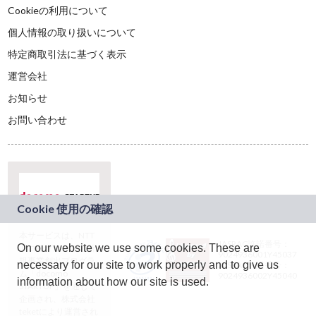
Cookieの利用について
個人情報の取り扱いについて
特定商取引法に基づく表示
運営会社
お知らせ
お問い合わせ
本サービスは、NTT
JASRAC許諾番号：
On our website we use some cookies. These are
ドコモグループの新
9024936001Y45037
規事業創出プログラ
necessary for our site to work properly and to give us
JASRAC許諾番号：
ム「docomo
9024936002Y45040
information about how our site is used.
STARTUP」を通じて
企画され、株式会社
teketにより運営され