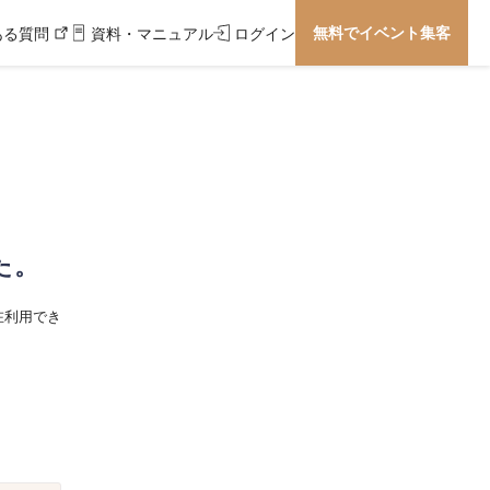
無料でイベント集客
ある質問
資料・マニュアル
ログイン
た。
在利用でき