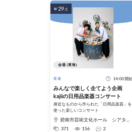
29
8/
土
会場 (東海)
14:00 開
音楽
みんなで楽しく企てよう企画
kajiiの日用品楽器コンサート
身近なものから作られた「日用品楽器」を
使った楽しいコンサート
碧南市芸術文化ホール シアターサウス
371
156
2