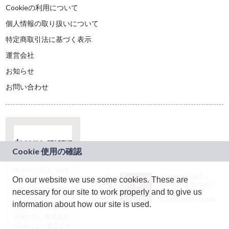
Cookieの利用について
個人情報の取り扱いについて
特定商取引法に基づく表示
運営会社
お知らせ
お問い合わせ
本サービスは、NTT
JASRAC許諾番号：
On our website we use some cookies. These are
ドコモグループの新
9024936001Y45037
規事業創出プログラ
necessary for our site to work properly and to give us
JASRAC許諾番号：
ム「docomo
9024936002Y45040
information about how our site is used.
STARTUP」を通じて
企画され、株式会社
teketにより運営され