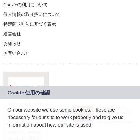
Cookieの利用について
個人情報の取り扱いについて
特定商取引法に基づく表示
運営会社
お知らせ
お問い合わせ
本サービスは、NTT
JASRAC許諾番号：
On our website we use some cookies. These are
ドコモグループの新
9024936001Y45037
規事業創出プログラ
necessary for our site to work properly and to give us
JASRAC許諾番号：
ム「docomo
9024936002Y45040
information about how our site is used.
STARTUP」を通じて
企画され、株式会社
teketにより運営され