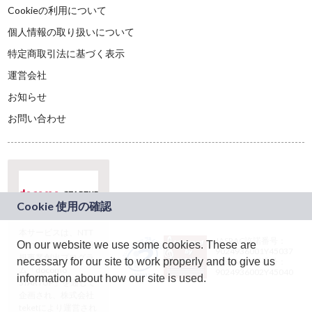
Cookieの利用について
個人情報の取り扱いについて
特定商取引法に基づく表示
運営会社
お知らせ
お問い合わせ
本サービスは、NTT
JASRAC許諾番号：
On our website we use some cookies. These are
ドコモグループの新
9024936001Y45037
規事業創出プログラ
necessary for our site to work properly and to give us
JASRAC許諾番号：
ム「docomo
9024936002Y45040
information about how our site is used.
STARTUP」を通じて
企画され、株式会社
teketにより運営され