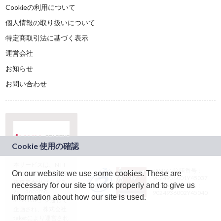
Cookieの利用について
個人情報の取り扱いについて
特定商取引法に基づく表示
運営会社
お知らせ
お問い合わせ
本サービスは、NTT
JASRAC許諾番号：
On our website we use some cookies. These are
ドコモグループの新
9024936001Y45037
規事業創出プログラ
necessary for our site to work properly and to give us
JASRAC許諾番号：
ム「docomo
9024936002Y45040
information about how our site is used.
STARTUP」を通じて
企画され、株式会社
teketにより運営され