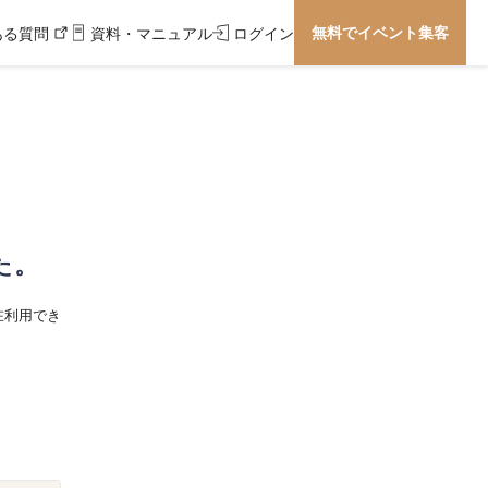
無料でイベント集客
ある質問
資料・マニュアル
ログイン
た。
在利用でき