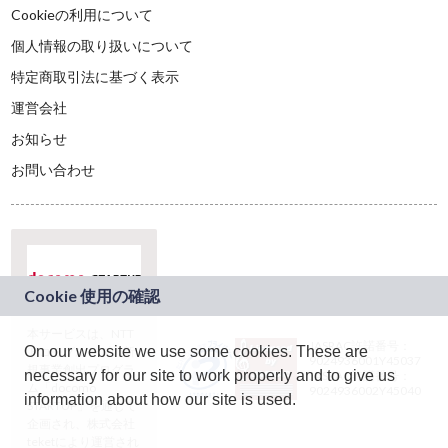
Cookieの利用について
個人情報の取り扱いについて
特定商取引法に基づく表示
運営会社
お知らせ
お問い合わせ
本サービスは、NTT
JASRAC許諾番号：
On our website we use some cookies. These are
ドコモグループの新
9024936001Y45037
規事業創出プログラ
necessary for our site to work properly and to give us
JASRAC許諾番号：
ム「docomo
9024936002Y45040
information about how our site is used.
STARTUP」を通じて
企画され、株式会社
teketにより運営され