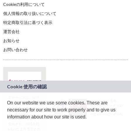
Cookieの利用について
個人情報の取り扱いについて
特定商取引法に基づく表示
運営会社
お知らせ
お問い合わせ
本サービスは、NTT
JASRAC許諾番号：
On our website we use some cookies. These are
ドコモグループの新
9024936001Y45037
規事業創出プログラ
necessary for our site to work properly and to give us
JASRAC許諾番号：
ム「docomo
9024936002Y45040
information about how our site is used.
STARTUP」を通じて
企画され、株式会社
teketにより運営され