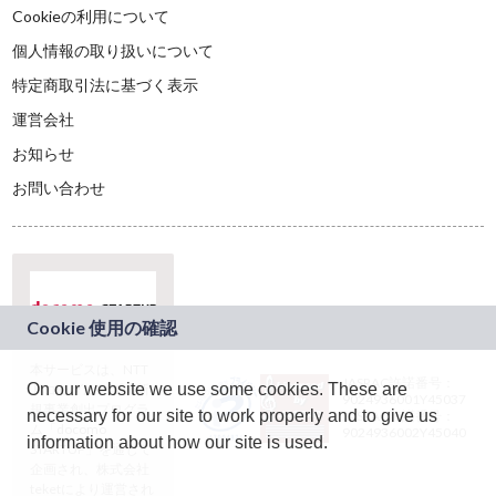
Cookieの利用について
個人情報の取り扱いについて
特定商取引法に基づく表示
運営会社
お知らせ
お問い合わせ
本サービスは、NTT
JASRAC許諾番号：
On our website we use some cookies. These are
ドコモグループの新
9024936001Y45037
規事業創出プログラ
necessary for our site to work properly and to give us
JASRAC許諾番号：
ム「docomo
9024936002Y45040
information about how our site is used.
STARTUP」を通じて
企画され、株式会社
teketにより運営され