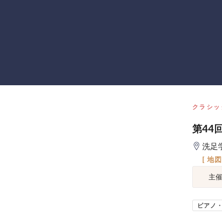
クラシッ
第44
洗足
[ 地
主
ピアノ