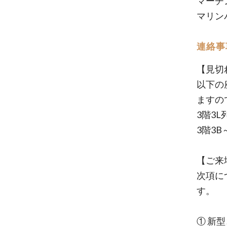
マーチ
マリン
連絡事
【見切
以下の
ますの
3階3
3階3B
【ご来
次項に
す。
① 新