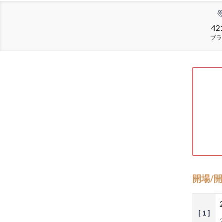
42
ブラ
開場/
[ 1 ]