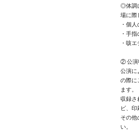
◎体調
場に際
・個人
・手指
・咳エ
② 公
公演に
の際に
ます。
収録され
ビ、印
その他
い。