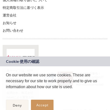
特定商取引法に基づく表示
運営会社
お知らせ
お問い合わせ
本サービスは、NTT
JASRAC許諾番号：
On our website we use some cookies. These are
ドコモグループの新
9024936001Y45037
規事業創出プログラ
necessary for our site to work properly and to give us
JASRAC許諾番号：
ム「docomo
9024936002Y45040
information about how our site is used.
STARTUP」を通じて
企画され、株式会社
teketにより運営され
ています。
Accept
Deny