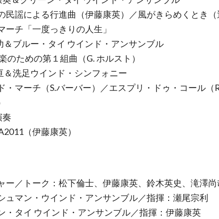
民謡による行進曲（伊藤康英）／風がきらめくとき（
マーチ「一度っきりの人生」
 功＆ブルー・タイ ウインド・アンサンブル
のための第１組曲（G. ホルスト）
 亘＆洗足ウインド・シンフォニー
ド・マーチ（S.バーバー）／エスプリ・ドゥ・コール（R
）
演奏
NA2011（伊藤康英）
ャー／トーク：松下倫士、伊藤康英、鈴木英史、滝澤尚
シュマン・ウインド・アンサンブル／指揮：瀬尾宗利
ン・タイ ウインド・アンサンブル／指揮：伊藤康英