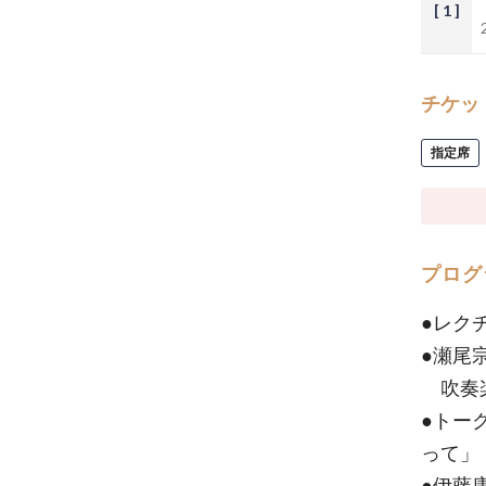
[ 1 ]
チケッ
指定席
プログ
●レク
●瀬尾
吹奏楽
●トー
って」
●伊藤