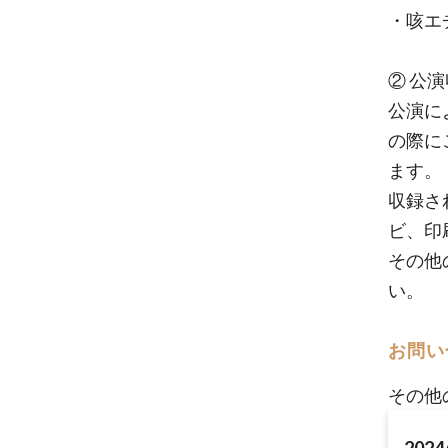
・咳エ
② 公
公演に
の際に
ます。
収録され
ビ、印
その他
い。
お問い
その他