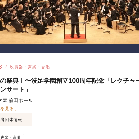
ク
吹奏楽・声楽・合唱
の祭典Ⅰ〜洗足学園創立100周年記念「レクチャ
ンサート」
学園 前田ホール
図を見る ]
催者団体情報
・声楽・合唱