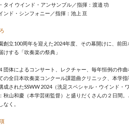
・タイ ウインド・アンサンブル／指揮：渡邉 功
インド・シンフォニー／指揮：池上 亘
ろ
園創立100周年を迎えた2024年度、その幕開けに、前田
届けする「吹奏楽の祭典」
４団体によるコンサート、レクチャー、毎年恒例の作曲
ての全日本吹奏楽コンクール課題曲クリニック、本学指
構成されたSSWW 2024（洗足スペシャル・ウインド・
：秋山和慶（本学芸術監督）と盛りだくさんの２日間。
しなく。
項