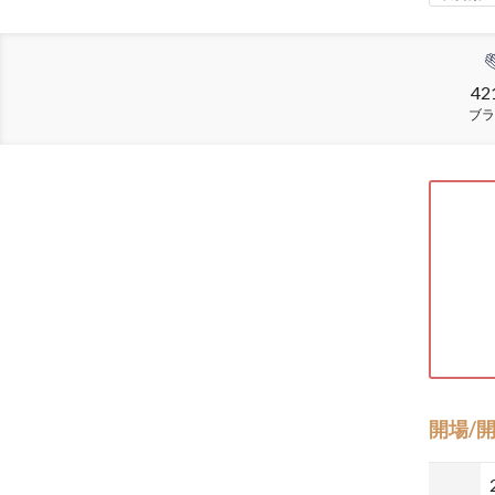
42
ブラ
開場/