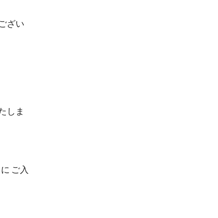
ござい
たしま
に ご入