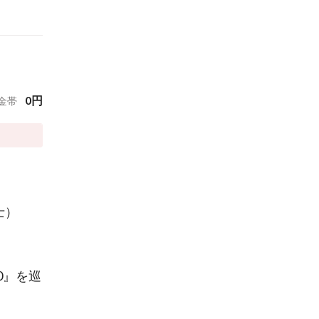
0
円
金帯
士）
0』を巡