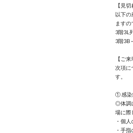
【見切
以下の
ますの
3階3
3階3B
【ご来
次項に
す。
① 感
◎体調
場に際
・個人
・手指