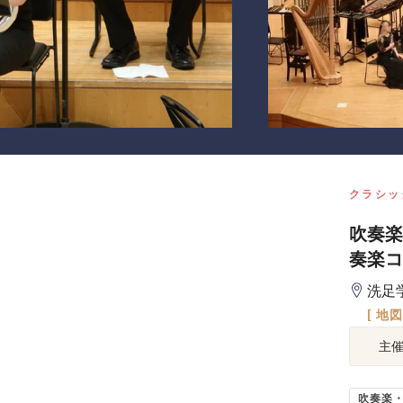
クラシッ
吹奏楽
奏楽コ
洗足
[ 地
主
吹奏楽