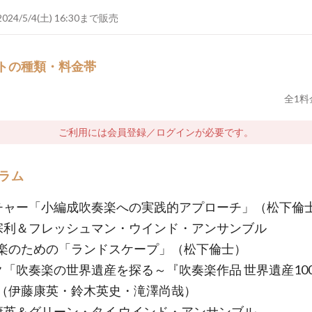
2024/5/4(土) 16:30まで販売
トの種類・料金帯
全
1
料
ご利用には会員登録／ログインが必要です。
ラム
チャー「小編成吹奏楽への実践的アプローチ」（松下倫
宗利＆フレッシュマン・ウインド・アンサンブル
のための「ランドスケープ」（松下倫士）
ク「吹奏楽の世界遺産を探る～『吹奏楽作品 世界遺産10
（伊藤康英・鈴木英史・滝澤尚哉）
康英＆グリーン・タイ ウインド・アンサンブル