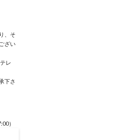
り、そ
ござい
、テレ
承下さ
:00）