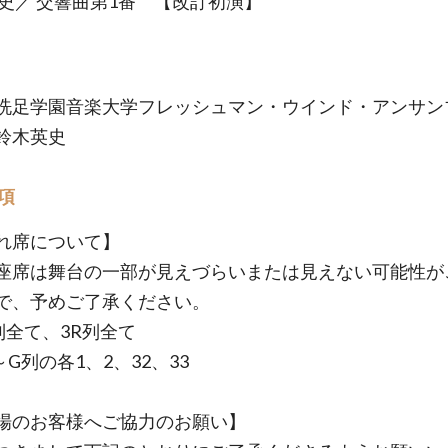
英史／ 交響曲第1番 【改訂初演】
洗足学園音楽大学フレッシュマン・ウインド・アンサン
鈴木英史
項
れ席について】
座席は舞台の一部が見えづらいまたは見えない可能性が
で、予めご了承ください。
L列全て、3R列全て
～G列の各1、2、32、33
場のお客様へご協力のお願い】