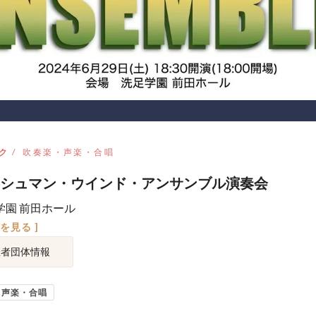
ク
吹奏楽・声楽・合唱
シュマン・ウインド・アンサンブル演奏会
学園 前田ホール
図を見る ]
催者団体情報
・声楽・合唱