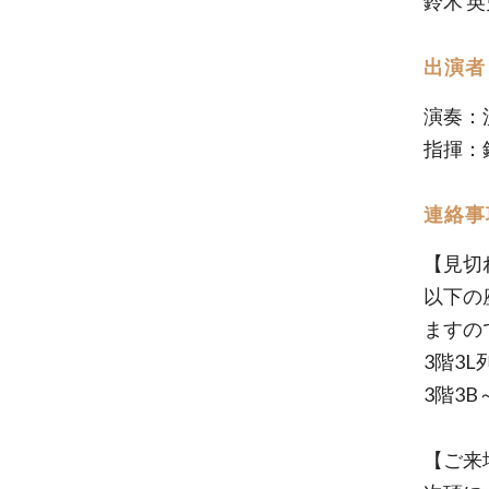
鈴木 
出演者
演奏：
指揮：
連絡事
【見切
以下の
ますの
3階3
3階3B
【ご来