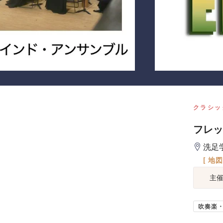
クラシッ
フレッ
洗足
[ 地
主
吹奏楽