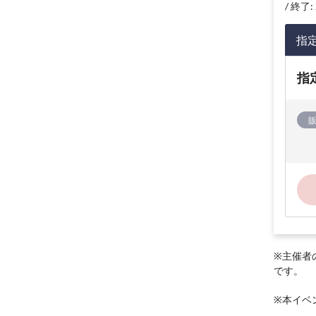
終了: 
指
指
※主催者
です。
※本イベ