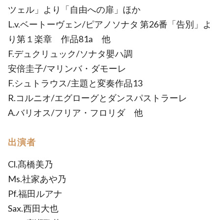
ツェル」より「自由への扉」ほか
L.v.ベートーヴェン/ピアノソナタ 第26番「告別」よ
り第１楽章 作品81a 他
F.デュクリュック/ソナタ嬰ハ調
安倍圭子/マリンバ・ダモーレ
F.シュトラウス/主題と変奏作品13
R.コルニオ/エグローグとダンスパストラーレ
A.バリオス/フリア・フロリダ 他
出演者
Cl.髙橋美乃
Ms.社家あや乃
Pf.福田ルアナ
Sax.西田大也