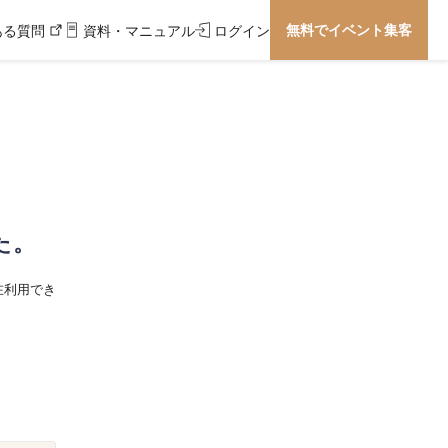
無料でイベント集客
ある質問
資料・マニュアル
ログイン
た。
在利用でき