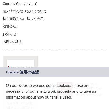
Cookieの利用について
個人情報の取り扱いについて
特定商取引法に基づく表示
運営会社
お知らせ
お問い合わせ
本サービスは、NTT
JASRAC許諾番号：
On our website we use some cookies. These are
ドコモグループの新
9024936001Y45037
規事業創出プログラ
necessary for our site to work properly and to give us
JASRAC許諾番号：
ム「docomo
9024936002Y45040
information about how our site is used.
STARTUP」を通じて
企画され、株式会社
teketにより運営され