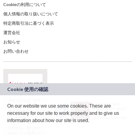
Cookieの利用について
個人情報の取り扱いについて
特定商取引法に基づく表示
運営会社
お知らせ
お問い合わせ
本サービスは、NTT
JASRAC許諾番号：
On our website we use some cookies. These are
ドコモグループの新
9024936001Y45037
規事業創出プログラ
necessary for our site to work properly and to give us
JASRAC許諾番号：
ム「docomo
9024936002Y45040
information about how our site is used.
STARTUP」を通じて
企画され、株式会社
teketにより運営され