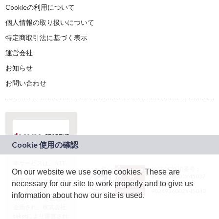
Cookieの利用について
個人情報の取り扱いについて
特定商取引法に基づく表示
運営会社
お知らせ
お問い合わせ
本サービスは、NTT
JASRAC許諾番号：
On our website we use some cookies. These are
ドコモグループの新
9024936001Y45037
規事業創出プログラ
necessary for our site to work properly and to give us
JASRAC許諾番号：
ム「docomo
9024936002Y45040
information about how our site is used.
STARTUP」を通じて
企画され、株式会社
teketにより運営され