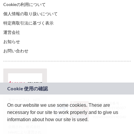
Cookieの利用について
個人情報の取り扱いについて
特定商取引法に基づく表示
運営会社
お知らせ
お問い合わせ
本サービスは、NTT
JASRAC許諾番号：
On our website we use some cookies. These are
ドコモグループの新
9024936001Y45037
規事業創出プログラ
necessary for our site to work properly and to give us
JASRAC許諾番号：
ム「docomo
9024936002Y45040
information about how our site is used.
STARTUP」を通じて
企画され、株式会社
teketにより運営され