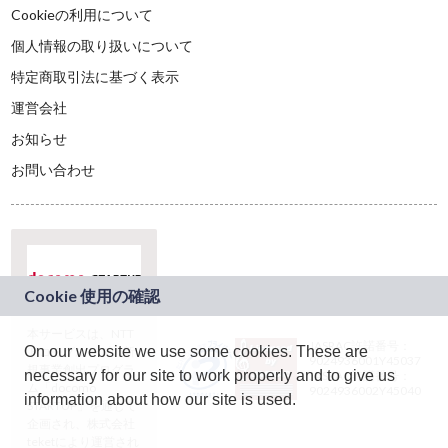
Cookieの利用について
個人情報の取り扱いについて
特定商取引法に基づく表示
運営会社
お知らせ
お問い合わせ
本サービスは、NTT
JASRAC許諾番号：
On our website we use some cookies. These are
ドコモグループの新
9024936001Y45037
規事業創出プログラ
necessary for our site to work properly and to give us
JASRAC許諾番号：
ム「docomo
9024936002Y45040
information about how our site is used.
STARTUP」を通じて
企画され、株式会社
teketにより運営され