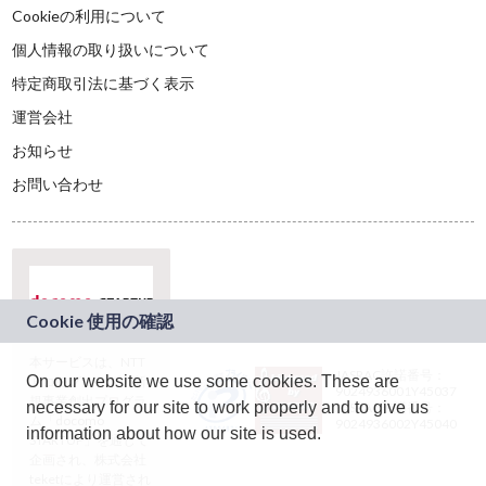
Cookieの利用について
個人情報の取り扱いについて
特定商取引法に基づく表示
運営会社
お知らせ
お問い合わせ
本サービスは、NTT
JASRAC許諾番号：
On our website we use some cookies. These are
ドコモグループの新
9024936001Y45037
規事業創出プログラ
necessary for our site to work properly and to give us
JASRAC許諾番号：
ム「docomo
9024936002Y45040
information about how our site is used.
STARTUP」を通じて
企画され、株式会社
teketにより運営され