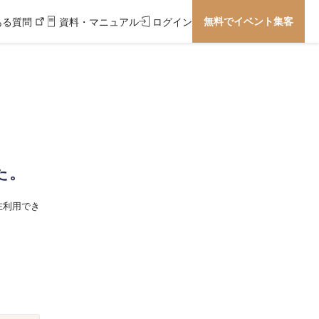
無料でイベント集客
ある質問
資料・マニュアル
ログイン
た。
在利用でき