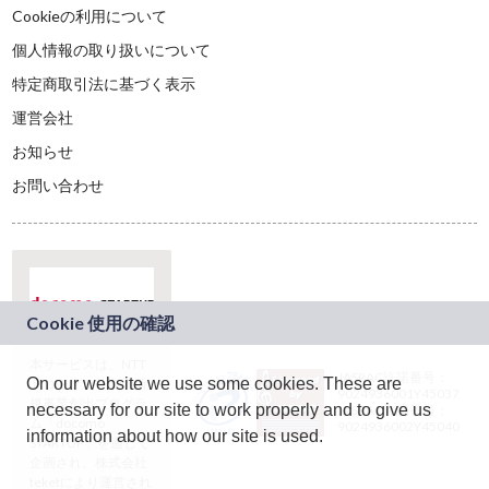
Cookieの利用について
個人情報の取り扱いについて
特定商取引法に基づく表示
運営会社
お知らせ
お問い合わせ
本サービスは、NTT
JASRAC許諾番号：
On our website we use some cookies. These are
ドコモグループの新
9024936001Y45037
規事業創出プログラ
necessary for our site to work properly and to give us
JASRAC許諾番号：
ム「docomo
9024936002Y45040
information about how our site is used.
STARTUP」を通じて
企画され、株式会社
teketにより運営され