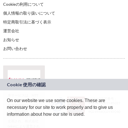
Cookieの利用について
個人情報の取り扱いについて
特定商取引法に基づく表示
運営会社
お知らせ
お問い合わせ
本サービスは、NTT
JASRAC許諾番号：
On our website we use some cookies. These are
ドコモグループの新
9024936001Y45037
規事業創出プログラ
necessary for our site to work properly and to give us
JASRAC許諾番号：
ム「docomo
9024936002Y45040
information about how our site is used.
STARTUP」を通じて
企画され、株式会社
teketにより運営され