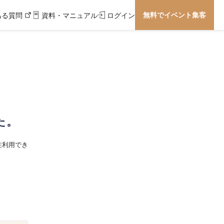
無料でイベント集客
ある質問
資料・マニュアル
ログイン
た。
在利用でき