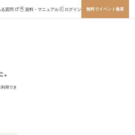
無料でイベント集客
ある質問
資料・マニュアル
ログイン
た。
在利用でき