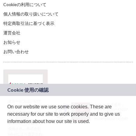
Cookieの利用について
個人情報の取り扱いについて
特定商取引法に基づく表示
運営会社
お知らせ
お問い合わせ
本サービスは、NTT
JASRAC許諾番号：
On our website we use some cookies. These are
ドコモグループの新
9024936001Y45037
規事業創出プログラ
necessary for our site to work properly and to give us
JASRAC許諾番号：
ム「docomo
9024936002Y45040
information about how our site is used.
STARTUP」を通じて
企画され、株式会社
teketにより運営され