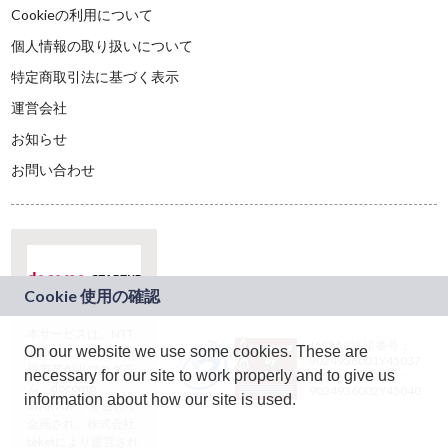
Cookieの利用について
個人情報の取り扱いについて
特定商取引法に基づく表示
運営会社
お知らせ
お問い合わせ
本サービスは、NTT
JASRAC許諾番号：
On our website we use some cookies. These are
ドコモグループの新
9024936001Y45037
規事業創出プログラ
necessary for our site to work properly and to give us
JASRAC許諾番号：
ム「docomo
9024936002Y45040
information about how our site is used.
STARTUP」を通じて
企画され、株式会社
teketにより運営され