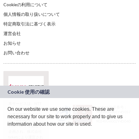
Cookieの利用について
個人情報の取り扱いについて
特定商取引法に基づく表示
運営会社
お知らせ
お問い合わせ
本サービスは、NTT
JASRAC許諾番号：
On our website we use some cookies. These are
ドコモグループの新
9024936001Y45037
規事業創出プログラ
necessary for our site to work properly and to give us
JASRAC許諾番号：
ム「docomo
9024936002Y45040
information about how our site is used.
STARTUP」を通じて
企画され、株式会社
teketにより運営され