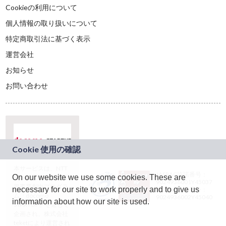
Cookieの利用について
個人情報の取り扱いについて
特定商取引法に基づく表示
運営会社
お知らせ
お問い合わせ
本サービスは、NTT
JASRAC許諾番号：
On our website we use some cookies. These are
ドコモグループの新
9024936001Y45037
規事業創出プログラ
necessary for our site to work properly and to give us
JASRAC許諾番号：
ム「docomo
9024936002Y45040
information about how our site is used.
STARTUP」を通じて
企画され、株式会社
teketにより運営され