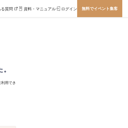
無料でイベント集客
ある質問
資料・マニュアル
ログイン
た。
在利用でき