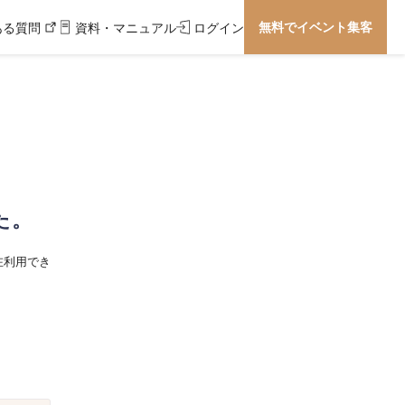
無料でイベント集客
ある質問
資料・マニュアル
ログイン
た。
在利用でき