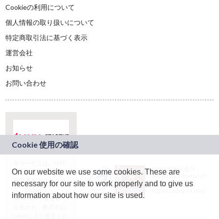
Cookieの利用について
個人情報の取り扱いについて
特定商取引法に基づく表示
運営会社
お知らせ
お問い合わせ
本サービスは、NTT
JASRAC許諾番号：
On our website we use some cookies. These are
ドコモグループの新
9024936001Y45037
規事業創出プログラ
necessary for our site to work properly and to give us
JASRAC許諾番号：
ム「docomo
9024936002Y45040
information about how our site is used.
STARTUP」を通じて
企画され、株式会社
teketにより運営され