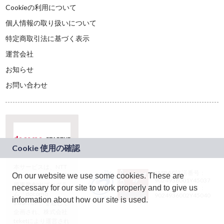
Cookieの利用について
個人情報の取り扱いについて
特定商取引法に基づく表示
運営会社
お知らせ
お問い合わせ
本サービスは、NTT
JASRAC許諾番号：
On our website we use some cookies. These are
ドコモグループの新
9024936001Y45037
規事業創出プログラ
necessary for our site to work properly and to give us
JASRAC許諾番号：
ム「docomo
9024936002Y45040
information about how our site is used.
STARTUP」を通じて
企画され、株式会社
teketにより運営され