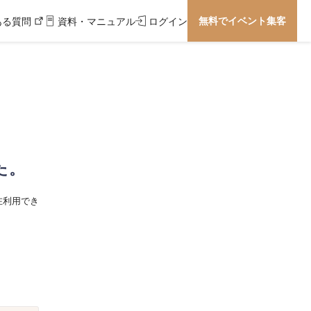
無料でイベント集客
ある質問
資料・マニュアル
ログイン
た。
在利用でき