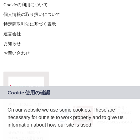
Cookieの利用について
個人情報の取り扱いについて
特定商取引法に基づく表示
運営会社
お知らせ
お問い合わせ
本サービスは、NTT
JASRAC許諾番号：
On our website we use some cookies. These are
ドコモグループの新
9024936001Y45037
規事業創出プログラ
necessary for our site to work properly and to give us
JASRAC許諾番号：
ム「docomo
9024936002Y45040
information about how our site is used.
STARTUP」を通じて
企画され、株式会社
teketにより運営され