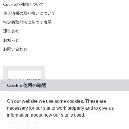
Cookieの利用について
個人情報の取り扱いについて
特定商取引法に基づく表示
運営会社
お知らせ
お問い合わせ
本サービスは、NTT
JASRAC許諾番号：
On our website we use some cookies. These are
ドコモグループの新
9024936001Y45037
規事業創出プログラ
necessary for our site to work properly and to give us
JASRAC許諾番号：
ム「docomo
9024936002Y45040
information about how our site is used.
STARTUP」を通じて
企画され、株式会社
teketにより運営され