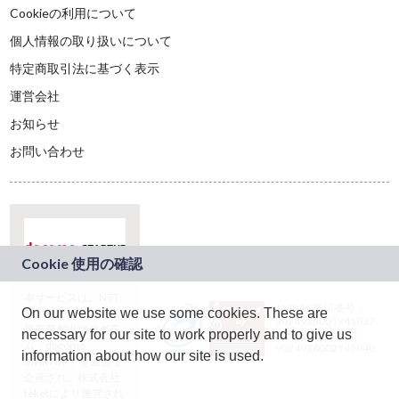
Cookieの利用について
個人情報の取り扱いについて
特定商取引法に基づく表示
運営会社
お知らせ
お問い合わせ
本サービスは、NTT
JASRAC許諾番号：
On our website we use some cookies. These are
ドコモグループの新
9024936001Y45037
規事業創出プログラ
necessary for our site to work properly and to give us
JASRAC許諾番号：
ム「docomo
9024936002Y45040
information about how our site is used.
STARTUP」を通じて
企画され、株式会社
teketにより運営され