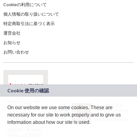
Cookieの利用について
個人情報の取り扱いについて
特定商取引法に基づく表示
運営会社
お知らせ
お問い合わせ
本サービスは、NTT
JASRAC許諾番号：
On our website we use some cookies. These are
ドコモグループの新
9024936001Y45037
規事業創出プログラ
necessary for our site to work properly and to give us
JASRAC許諾番号：
ム「docomo
9024936002Y45040
information about how our site is used.
STARTUP」を通じて
企画され、株式会社
teketにより運営され