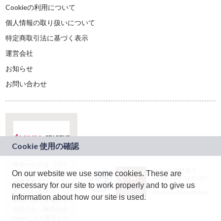
Cookieの利用について
個人情報の取り扱いについて
特定商取引法に基づく表示
運営会社
お知らせ
お問い合わせ
本サービスは、NTT
JASRAC許諾番号：
On our website we use some cookies. These are
ドコモグループの新
9024936001Y45037
規事業創出プログラ
necessary for our site to work properly and to give us
JASRAC許諾番号：
ム「docomo
9024936002Y45040
information about how our site is used.
STARTUP」を通じて
企画され、株式会社
teketにより運営され