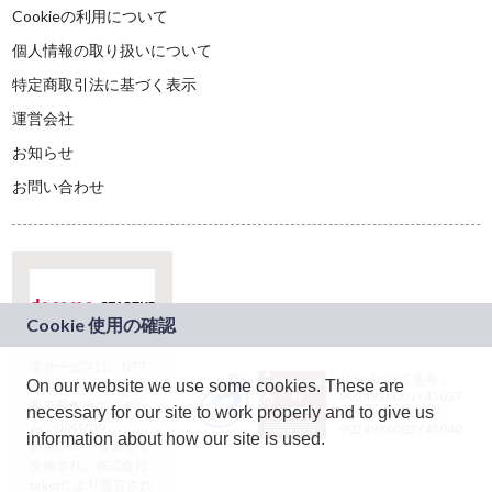
Cookieの利用について
個人情報の取り扱いについて
特定商取引法に基づく表示
運営会社
お知らせ
お問い合わせ
本サービスは、NTT
JASRAC許諾番号：
On our website we use some cookies. These are
ドコモグループの新
9024936001Y45037
規事業創出プログラ
necessary for our site to work properly and to give us
JASRAC許諾番号：
ム「docomo
9024936002Y45040
information about how our site is used.
STARTUP」を通じて
企画され、株式会社
teketにより運営され