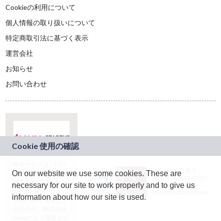
Cookieの利用について
個人情報の取り扱いについて
特定商取引法に基づく表示
運営会社
お知らせ
お問い合わせ
本サービスは、NTT
JASRAC許諾番号：
On our website we use some cookies. These are
ドコモグループの新
9024936001Y45037
規事業創出プログラ
necessary for our site to work properly and to give us
JASRAC許諾番号：
ム「docomo
9024936002Y45040
information about how our site is used.
STARTUP」を通じて
企画され、株式会社
teketにより運営され