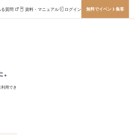
無料でイベント集客
ある質問
資料・マニュアル
ログイン
た。
在利用でき