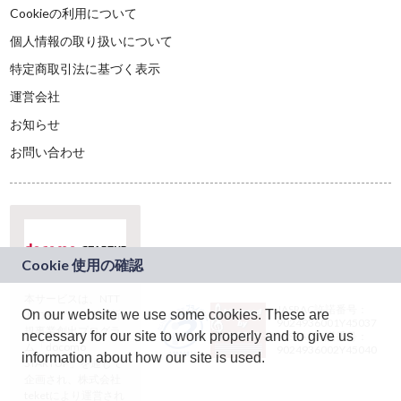
Cookieの利用について
個人情報の取り扱いについて
特定商取引法に基づく表示
運営会社
お知らせ
お問い合わせ
本サービスは、NTT
JASRAC許諾番号：
On our website we use some cookies. These are
ドコモグループの新
9024936001Y45037
規事業創出プログラ
necessary for our site to work properly and to give us
JASRAC許諾番号：
ム「docomo
9024936002Y45040
information about how our site is used.
STARTUP」を通じて
企画され、株式会社
teketにより運営され