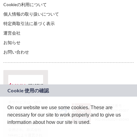
Cookieの利用について
個人情報の取り扱いについて
特定商取引法に基づく表示
運営会社
お知らせ
お問い合わせ
本サービスは、NTT
JASRAC許諾番号：
On our website we use some cookies. These are
ドコモグループの新
9024936001Y45037
規事業創出プログラ
necessary for our site to work properly and to give us
JASRAC許諾番号：
ム「docomo
9024936002Y45040
information about how our site is used.
STARTUP」を通じて
企画され、株式会社
teketにより運営され