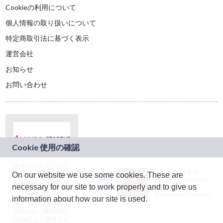
Cookieの利用について
個人情報の取り扱いについて
特定商取引法に基づく表示
運営会社
お知らせ
お問い合わせ
本サービスは、NTT
JASRAC許諾番号：
On our website we use some cookies. These are
ドコモグループの新
9024936001Y45037
規事業創出プログラ
necessary for our site to work properly and to give us
JASRAC許諾番号：
ム「docomo
9024936002Y45040
information about how our site is used.
STARTUP」を通じて
企画され、株式会社
teketにより運営され