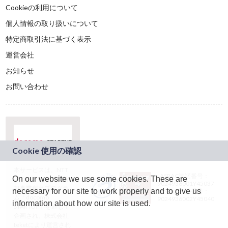
Cookieの利用について
個人情報の取り扱いについて
特定商取引法に基づく表示
運営会社
お知らせ
お問い合わせ
本サービスは、NTT
JASRAC許諾番号：
On our website we use some cookies. These are
ドコモグループの新
9024936001Y45037
規事業創出プログラ
necessary for our site to work properly and to give us
JASRAC許諾番号：
ム「docomo
9024936002Y45040
information about how our site is used.
STARTUP」を通じて
企画され、株式会社
teketにより運営され