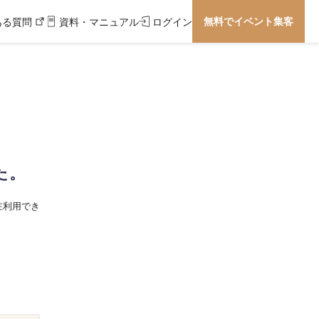
無料でイベント集客
ある質問
資料・マニュアル
ログイン
た。
在利用でき